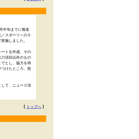
1月中旬までに報道
化／スポーツ＞の５
で実施しました。
シートを作成、その
21項目以外のもの
日までとし、協力を得
けつけたところ、投
として、ニュース項
【
トップへ
】