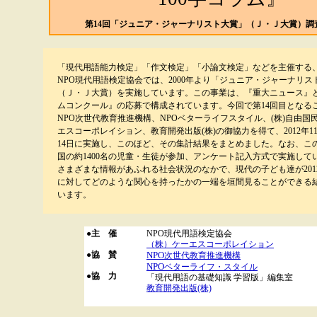
第14回「ジュニア・ジャーナリスト大賞」（Ｊ・Ｊ大賞）調
「現代用語能力検定」「作文検定」「小論文検定」などを主催する
NPO現代用語検定協会では、2000年より「ジュニア・ジャーナリス
（Ｊ・Ｊ大賞）を実施しています。この事業は、『重大ニュース』と
ムコンクール』の応募で構成されています。今回で第14回目となる
NPO次世代教育推進機構、NPOベターライフスタイル、(株)自由国民
エスコーポレイション、教育開発出版(株)の御協力を得て、2012年11
14日に実施し、このほど、その集計結果をまとめました。なお、こ
国の約1400名の児童・生徒が参加、アンケート記入方式で実施して
さまざまな情報があふれる社会状況のなかで、現代の子ども達が201
に対してどのような関心を持ったかの一端を垣間見ることができる
います。
●主 催
NPO現代用語検定協会
（株）ケーエスコーポレイション
●協 賛
NPO
次世代教育推進機構
NPO
ベターライフ・スタイル
●協 力
「現代用語の基礎知識 学習版」編集室
教育開発出版(株)