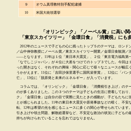
９
オウム真理教特別手配犯逮捕
10
米国大統領選挙
「オリンピック」「ノーベル賞」に高い関
「東京スカイツリー」「金環日食」「消費税」にも
2012年のニュースで子どもの心に残ったトップ５のテーマは、ロンド
／山中伸弥教授にノーベル賞／東京スカイツリー開業／金環日食観測／
――となります。11年は１位「東日本大震災」、２位「東京電力福島第
「なでしこジャパン」が４位に大差をつけてのトップ３でした。今回は１
った開きはなく、それぞれの興味・関心に応じて様々なニュースが幅広
うかがえます。11位に「吉田沙保里選手に国民栄誉賞」、12位に「パン
亡」、13位に「脱原発と未来のエネルギー」が入っています。
コラムでは、「オリンピック」「金環日食」「消費税引き上げ」のテ
のが多くありました。この３つのテーマは子どもの生活に密着しており
ク」「金環日食」は自分の目で実際に見たときの感動が、子どもたちに
とが感じられました。11年の東日本大震災や原発事故などの暗く、不安
転、12年は希望の光を感じるニュースに多くの関心が寄せられています
引き上げや領土問題、解散総選挙など、不安定な政治の状況に子どもの
持ちが向けられていることを忘れてはなりません。