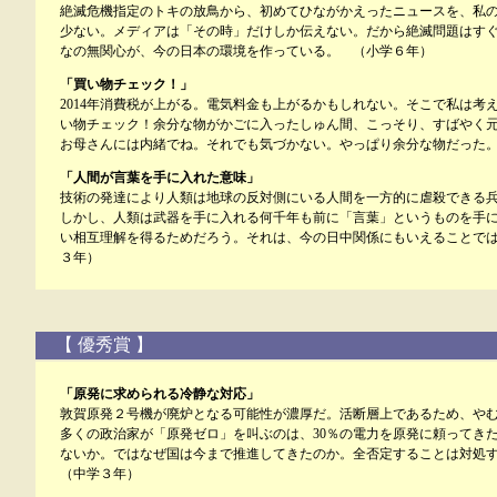
絶滅危機指定のトキの放鳥から、初めてひながかえったニュースを、私
少ない。メディアは「その時」だけしか伝えない。だから絶滅問題はす
なの無関心が、今の日本の環境を作っている。 （小学６年）
「買い物チェック！」
2014年消費税が上がる。電気料金も上がるかもしれない。そこで私は考
い物チェック！余分な物がかごに入ったしゅん間、こっそり、すばやく
お母さんには内緒でね。それでも気づかない。やっぱり余分な物だった
「人間が言葉を手に入れた意味」
技術の発達により人類は地球の反対側にいる人間を一方的に虐殺できる
しかし、人類は武器を手に入れる何千年も前に「言葉」というものを手
い相互理解を得るためだろう。それは、今の日中関係にもいえることで
３年）
【 優秀賞 】
「原発に求められる冷静な対応」
敦賀原発２号機が廃炉となる可能性が濃厚だ。活断層上であるため、や
多くの政治家が「原発ゼロ」を叫ぶのは、30％の電力を原発に頼ってき
ないか。ではなぜ国は今まで推進してきたのか。全否定することは対処
（中学３年）