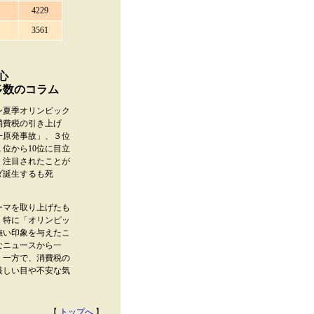
4229
3561
心
多数のコラム
ン夏季オリンピック
消費税の引き上げ
一原発事故」、３位
位から10位に目立
く注目されたことが
ダ誕生するも死
ーマを取り上げたも
、特に「オリンピッ
強い印象を与えたこ
なニュースから一
。一方で、消費税の
厳しい目や不安な気
【
トップへ
】