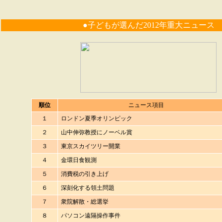
●子どもが選んだ2012年重大ニュース
順位
ニュース項目
１
ロンドン夏季オリンピック
２
山中伸弥教授にノーベル賞
３
東京スカイツリー開業
４
金環日食観測
５
消費税の引き上げ
６
深刻化する領土問題
７
衆院解散・総選挙
８
パソコン遠隔操作事件