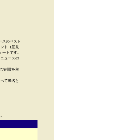
ースのベスト
メント（意見
ケートです。
たニュースの
及び副賞を主
すべて匿名と
い。