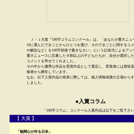
Ｊ・Ｊ大賞『100字コラムコンクール』は、「あなたが重大ニュ
10に選んだできごとからひとつを選び、そのできごとに関するコ
や解説など）を100字前後で書きなさい」という記述式によるアン
重大ニュースに応募した９割以上の子どもたちが、自分が選択し
コメントを寄せてくれました。
その中から優秀な作品を受賞作品として選定し、受賞者には賞状
催者から贈呈しています。
なお、以下入賞作品の発表に際しては、個人情報保護の立場から
しました。
●入賞コラム
「100字コラム」コンクール入選作品は以下をご覧下さ
【 大賞 】
「無関心が作る日本」