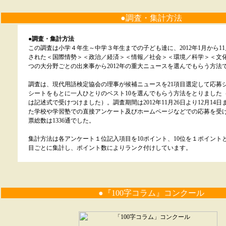
●調査・集計方法
●調査・集計方法
この調査は小学４年生～中学３年生までの子ども達に、2012年1月から1
された＜国際情勢＞＜政治／経済＞＜情報／社会＞＜環境／科学＞＜文
つの大分野ごとの出来事から2012年の重大ニュースを選んでもらう方法
調査は、現代用語検定協会の理事が候補ニュースを21項目選定して応募
シートをもとに一人ひとりのベスト10を選んでもらう方法をとりました（
は記述式で受けつけました）。調査期間は2012年11月26日より12月14
た学校や学習塾での直接アンケート及びホームページなどでの応募を受
票総数は1336通でした。
集計方法は各アンケート１位記入項目を10ポイント、10位を１ポイント
目ごとに集計し、ポイント数によりランク付けしています。
●『100字コラム』コンクール