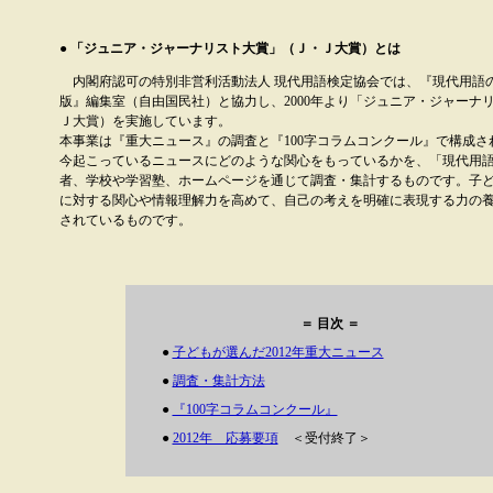
● 「ジュニア・ジャーナリスト大賞」（Ｊ・Ｊ大賞）とは
内閣府認可の特別非営利活動法人 現代用語検定協会では、『現代用語の
版』編集室（自由国民社）と協力し、2000年より「ジュニア・ジャーナ
Ｊ大賞）を実施しています。
本事業は『重大ニュース』の調査と『100字コラムコンクール』で構成さ
今起こっているニュースにどのような関心をもっているかを、「現代用
者、学校や学習塾、ホームページを通じて調査・集計するものです。子
に対する関心や情報理解力を高めて、自己の考えを明確に表現する力の
されているものです。
＝ 目次 ＝
●
子どもが選んだ2012年重大ニュース
●
調査・集計方法
●
『100字コラムコンクール』
●
2012年 応募要項
＜受付終了＞