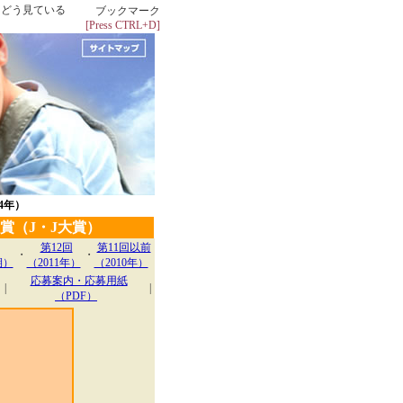
をどう見ている
ブックマーク
[Press CTRL+D]
24年）
大賞（J・J大賞）
第12回
第11回以前
・
・
期）
（2011年）
（2010年）
応募案内・応募用紙
|
|
（PDF）