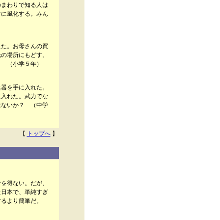
のまわりで知る人は
ぐに風化する。みん
えた。お母さんの買
元の場所にもどす。
。 （小学５年）
兵器を手に入れた。
に入れた。武力でな
はないか？ （中学
【
トップへ
】
むを得ない。だが、
た日本で、単純すぎ
するより簡単だ。