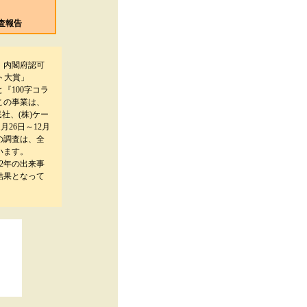
査報告
、内閣府認可
ト大賞」
『100字コラ
この事業は、
社、(株)ケー
月26日～12月
の調査は、全
います。
2年の出来事
結果となって