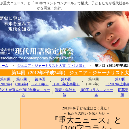
が選ぶ重大ニュース」と「100字コメントコンクール」で構成。子どもたちが現代社会
かを調査・集計。
ホーム
>
ジュニア・ジャーナリスト大賞（J・J大賞）
>
第14回（2012年/平成
第14回（2012年/平成24年） ジュニア・ジャーナリスト
第18回
第17回
第16回
第15回
第14回
第13回
・
・
・
・
・
(2015年)
(2014年)
（2013年）
（2013年上半期）
（2012年）
（2012年上半
子どもが選んだ2012年重大ニュー
調査・集計方
100字コラムコンクー
応募要
|
|
|
ス
法
ル
項
2012年を子ども達はこう見た！
－ 私たちの想いを伝えたい －
『重大ニュース』と
『100字コラム』